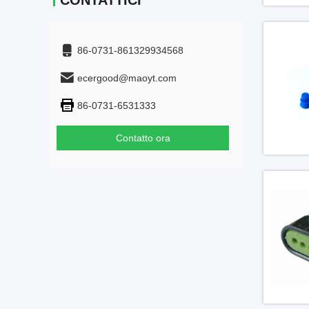
CONTATTICI
86-0731-861329934568
ecergood@maoyt.com
86-0731-6531333
Contatto ora