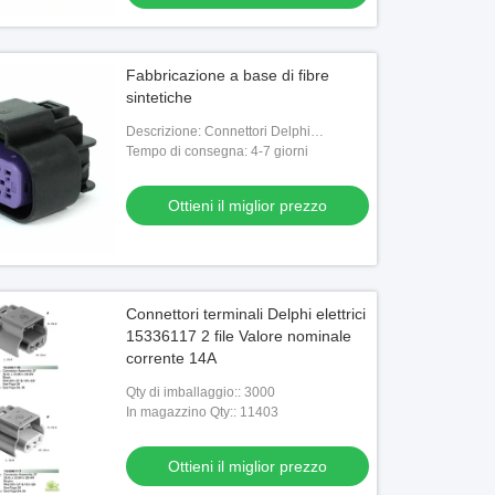
Fabbricazione a base di fibre
sintetiche
Descrizione: Connettori Delphi
15326849
Tempo di consegna: 4-7 giorni
Ottieni il miglior prezzo
Connettori terminali Delphi elettrici
15336117 2 file Valore nominale
corrente 14A
Qty di imballaggio:: 3000
In magazzino Qty:: 11403
Ottieni il miglior prezzo