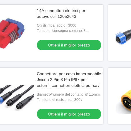
14A connettori elettrici per
autoveicoli 12052643
Qty di imballaggio:: 3000
Tempo di consegna comune: 8
settimane
Ottieni il miglior prezzo
Connettore per cavo impermeabile
Jnicon 2 Pin 3 Pin IP67 per
esterni, connettori elettrici per cavi
diametro/numero del contatto: ∅ 1.5mm
Tensione di resistenza: 300v
Ottieni il miglior prezzo