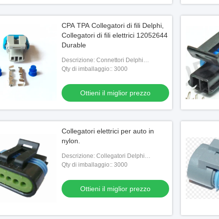
CPA TPA Collegatori di fili Delphi,
Collegatori di fili elettrici 12052644
Durable
Descrizione: Connettori Delphi
12052644 Alloggiamento
Qty di imballaggio:: 3000
Automobilistico Connettore Femmina
Ottieni il miglior prezzo
Collegatori elettrici per auto in
nylon.
Descrizione: Collegatori Delphi
12162833 Cassa per autoveicoli
Qty di imballaggio:: 3000
Collegatore femminile
Ottieni il miglior prezzo