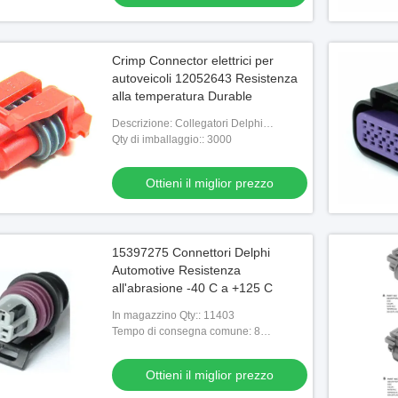
Crimp Connector elettrici per
autoveicoli 12052643 Resistenza
alla temperatura Durable
Descrizione: Collegatori Delphi
12052643 Cassa per autoveicoli
Qty di imballaggio:: 3000
Collegatore femminile
Ottieni il miglior prezzo
15397275 Connettori Delphi
Automotive Resistenza
all'abrasione -40 C a +125 C
In magazzino Qty:: 11403
Tempo di consegna comune: 8
settimane
Ottieni il miglior prezzo