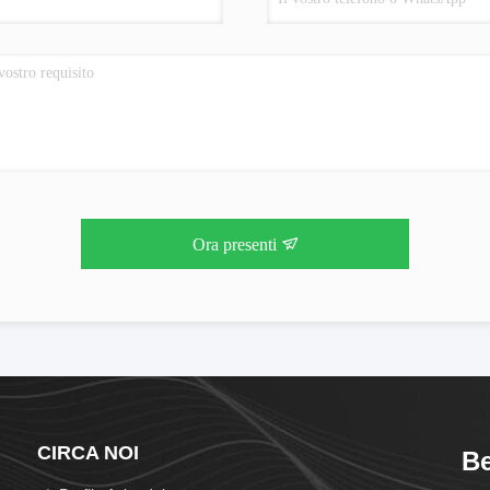
Ora presenti
CIRCA NOI
Be