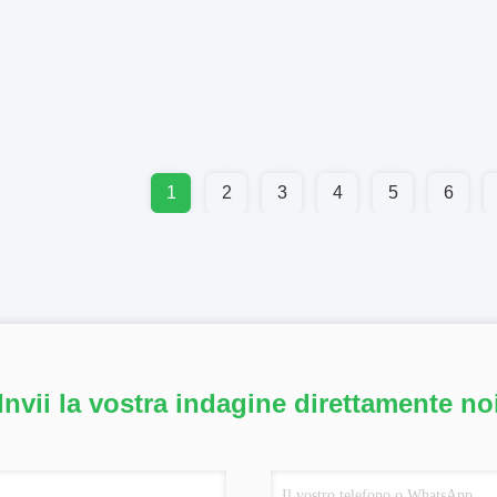
1
2
3
4
5
6
Invii la vostra indagine direttamente no