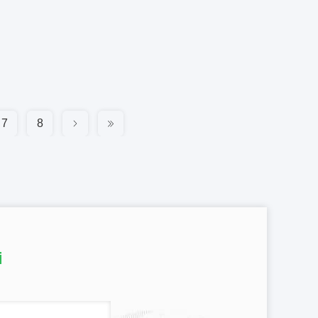
7
8
i