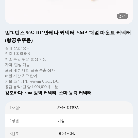
2
/
4
임피던스 50Ω RF 안테나 커넥터, SMA 패널 마운트 커넥터
(항공우주용)
원래 장소: 중국
인증: CE ROHS
최소 주문 수량: 협상 가능
가격: 협상 가능
포장 세부 사항: 표준 수출 상자
배달 시간: 3 주 안에
지불 조건: T/T, Western Union, L/C.
공급 능력: 달 당 1,000,000개 부분
강조하다:
sma 방벽 커넥터
,
스마 동축 커넥터
1모델:
SMA-KFB2A
2성별:
여성
3빈도:
DC~18GHz