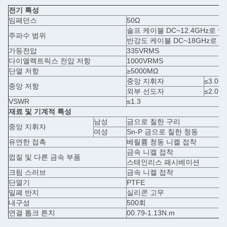
전기 특성
임페던스
50Ω
솔프 케이블 DC~12.4GHz로 
주파수 범위
반강도 케이블 DC~18GHz로 
가등전압
335VRMS
다이엘렉트릭스 전압 저항
1000VRMS
단열 저항
≥5000MΩ
중앙 지휘자
≤3.0m
중앙 저항
외부 선도자
≤2.0m
VSWR
≤1.3
재료 및 기계적 특성
남성
금으로 칠한 구리
중앙 지휘자
여성
Sn-P 금으로 칠한 청동
유연한 접촉
베릴륨 청동 니켈 접착
금속 니켈 접착
껍질 및 다른 금속 부품
스테인리스 패시베이션
크림 스러브
금속 니켈 접착
단열기
PTFE
밀폐 반지
실리콘 고무
내구성
500회
연결 톱크 튼치
00.79-1.13N.m