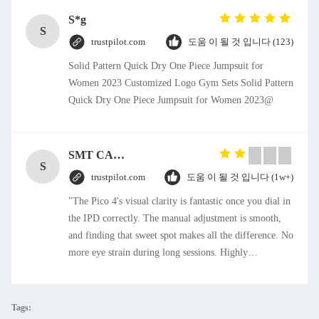
S*g
S
trustpilot.com
도움 이 될 것 입니다 (123)
Solid Pattern Quick Dry One Piece Jumpsuit for
Women 2023 Customized Logo Gym Sets Solid Pattern
Quick Dry One Piece Jumpsuit for Women 2023@
SMT CAP Type Box Header Connector 1.27mm Pitch Gold Flash Contact Plating
S
trustpilot.com
도움 이 될 것 입니다 (1w+)
"The Pico 4's visual clarity is fantastic once you dial in
the IPD correctly. The manual adjustment is smooth,
and finding that sweet spot makes all the difference. No
more eye strain during long sessions. Highly
recommend taking the time to set it up properly!""The
Pico 4's visual clarity is fantastic once you dial in the
IPD correctly. The manual adjustment is smooth, and
Tags: