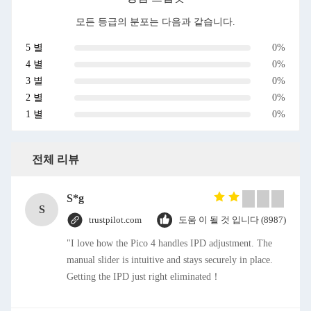
모든 등급의 분포는 다음과 같습니다.
5 별
0%
4 별
0%
3 별
0%
2 별
0%
1 별
0%
전체 리뷰
S*g
S
trustpilot.com
도움 이 될 것 입니다 (8987)
"I love how the Pico 4 handles IPD adjustment. The
manual slider is intuitive and stays securely in place.
Getting the IPD just right eliminated！