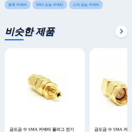
finding that sweet spot makes all the difference. No
동축 커넥터
SMA 숫놈 커넥터
스마 암놈 커넥터
more eye strain during long sessions. Highly
recommend taking the time to set it up properly!""The
Pico 4's visual clarity is fantastic once you dial in the
비슷한 제품
IPD correctly. The manual adjustment is smooth, and
finding that sweet spot makes all the difference. No
more eye strain during long sessions. Highly
recommend taking the time to set it up properly!""The
Pico 4's visual clarity is fantastic once you dial in the
IPD correctly. The manual adjustment is smooth, and
finding that sweet spot makes all the difference. No
more eye strain during long sessions. Highly r
금도금 수 SMA 커넥터 플러그 전기
금도금 수 SMA 커