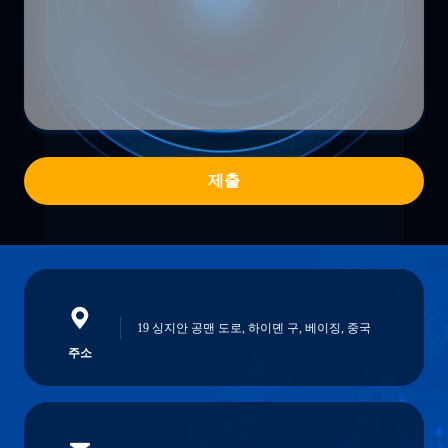
제출
19 싱지안 공맨 도로, 하이뎬 구, 베이징, 중국
주소