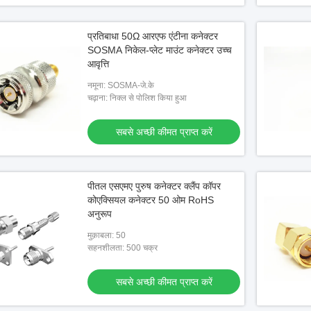
प्रतिबाधा 50Ω आरएफ एंटीना कनेक्टर
SOSMA निकेल-प्लेट माउंट कनेक्टर उच्च
आवृत्ति
नमूना: SOSMA-जे.के
चढ़ाना: निक्ल से पोलिश किया हुआ
सबसे अच्छी कीमत प्राप्त करें
पीतल एसएमए पुरुष कनेक्टर क्लैंप कॉपर
कोएक्सियल कनेक्टर 50 ओम RoHS
अनुरूप
मुक़ाबला: 50
सहनशीलता: 500 चक्र
सबसे अच्छी कीमत प्राप्त करें